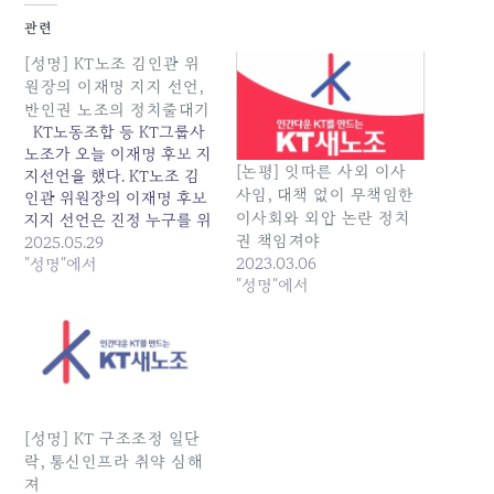
관련
[성명] KT노조 김인관 위
원장의 이재명 지지 선언,
반인권 노조의 정치줄대기
KT노동조합 등 KT그룹사
노조가 오늘 이재명 후보 지
[논평] 잇따른 사외 이사
지선언을 했다. KT노조 김
사임, 대책 없이 무책임한
인관 위원장의 이재명 후보
이사회와 외압 논란 정치
지지 선언은 진정 누구를 위
권 책임져야
한 행보인지 묻지 않을 수
2025.05.29
2023.03.06
없다. 작년 10월, 5,700여 명
"성명"에서
"성명"에서
의 노동자를 대상으로 잔인
한 구조조정을 주도했던 노
조가 이제 와 유력 정치 후
보에게 줄을 대는 모습은 목
불인견이다. 연이은 노동자
들의 죽음에도 아무런 입장
표명이 없던…
[성명] KT 구조조정 일단
락, 통신인프라 취약 심해
져