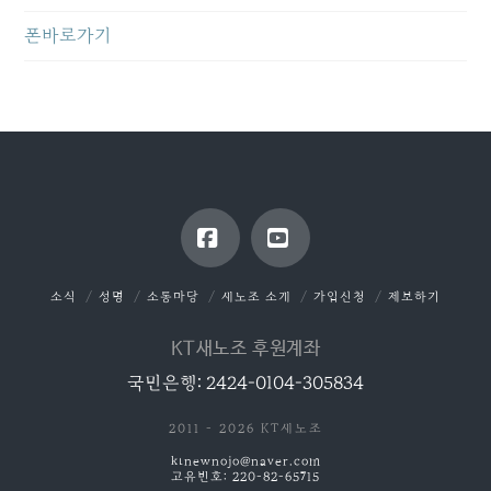
폰바로가기
Facebook
YouTube
소식
성명
소통마당
새노조 소개
가입신청
제보하기
KT새노조 후원계좌
국민은행: 2424-0104-305834
2011 - 2026 KT새노조
ktnewnojo@naver.com
고유번호: 220-82-65715