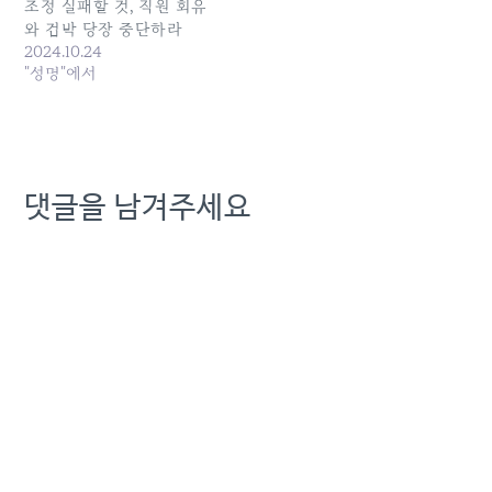
조정 실패할 것, 직원 회유
…
와 겁박 당장 중단하라
2024.10.24
"성명"에서
댓글을 남겨주세요