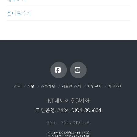
폰바로가기
Facebook
YouTube
소식
성명
소통마당
새노조 소개
가입신청
제보하기
KT새노조 후원계좌
국민은행: 2424-0104-305834
2011 - 2026 KT새노조
ktnewnojo@naver.com
고유번호: 220-82-65715