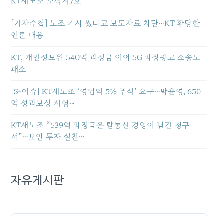
KT새노조 소식지7호
[기자수첩] 노조 기사 썼다고 보도자료 차단…KT 황당한
언론 대응
KT, 개인정보위 540억 과징금 이어 5G 과장광고 소송도
패소
[S-이슈] KT새노조 ‘영업익 5% 주식’ 요구…박윤영, 650
억 성과보상 시험…
KT새노조 “539억 과징금은 탈통신 경영이 남긴 청구
서”…보안 투자 실천…
자유게시판