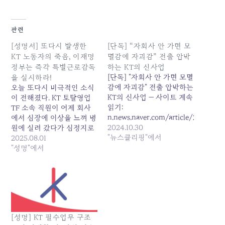
관련
[성명서] 또다시 발생한
[단독] “자회사 안 가면 모
KT 노동자의 죽음, 이재명
멸감에 자괴감” 전출 압박
정부는 즉각 특별근로감독
하는 KT의 신사업
[단독] "자회사 안 가면 모멸
을 실시하라!
감에 자괴감" 전출 압박하는
오늘 또다시 비극적인 소식
KT의 신사업 — 사이트 계속
이 전해졌다. KT 토탈영업
읽기:
TF 소속 직원이 어제 회사
n.news.naver.com/article/214/000
에서 심장에 이상을 느껴 병
2024.10.30
원에 실려 갔다가 심정지로
"뉴스클리핑"에서
사망하는 참담한 사고가 발
2025.08.01
생했다. 이로써 지난해
"성명"에서
2024년 10월 대규모 구조
조정이 시작된 이후 확인된
사망자는 총 5명에 달한다.
우리는 이 죽음들이 결코 개
인의 불행한 선택이 아닌,
KT 김영섭 사장의 무책임한
[성명] KT 필수업무 구조
경영과 강압적인 구조조정,