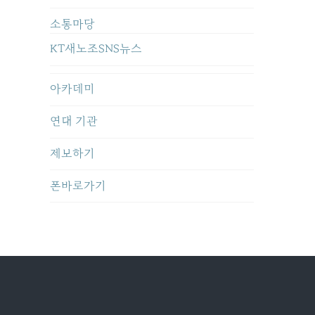
소통마당
KT새노조SNS뉴스
아카데미
연대 기관
제보하기
폰바로가기