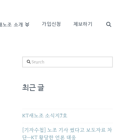
가입신청
제보하기
새노조 소개
Search
최근 글
KT새노조 소식지7호
[기자수첩] 노조 기사 썼다고 보도자료 차
단…KT 황당한 언론 대응