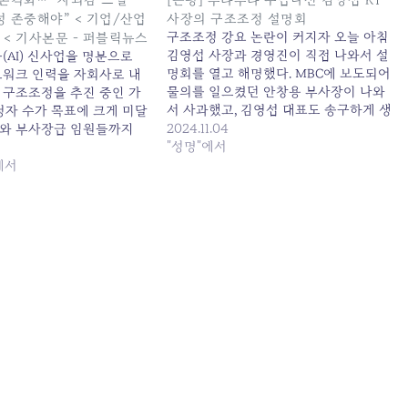
율성 존중해야” < 기업/산업
사장의 구조조정 설명회
구조조정 강요 논란이 커지자 오늘 아침
합 < 기사본문 - 퍼블릭뉴스
김영섭 사장과 경영진이 직접 나와서 설
(AI) 신사업을 명분으로
명회를 열고 해명했다. MBC에 보도되어
트워크 인력을 자회사로 내
물의를 일으켰던 안창용 부사장이 나와
 구조조정을 추진 중인 가
서 사과했고, 김영섭 대표도 송구하게 생
청자 수가 목표에 크게 미달
각한다고 말했다. 김영섭 사장이 서두에
2024.11.04
와 부사장급 임원들까지
구조조정의 배경을 해명했는데, 지난 국
"성명"에서
 돌며 사실상 전출 강요에
정감사 때는 신입사원이 선로 등 분야에
논란이 일고 있다.직원들의
에서
안 오려고 해서 사람이 없다고 거짓말 했
 유도하겠다고 밝혔던 회
는데, 이번에는 결국 구조조정이…
 저조에 불편한 속내를 드러
압박에 나서면서 직원들과