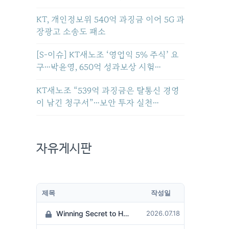
KT, 개인정보위 540억 과징금 이어 5G 과
장광고 소송도 패소
[S-이슈] KT새노조 ‘영업익 5% 주식’ 요
구…박윤영, 650억 성과보상 시험…
KT새노조 “539억 과징금은 탈통신 경영
이 남긴 청구서”…보안 투자 실천…
자유게시판
제목
작성일
Winning Secret to Hit the Jackpot!
2026.07.18