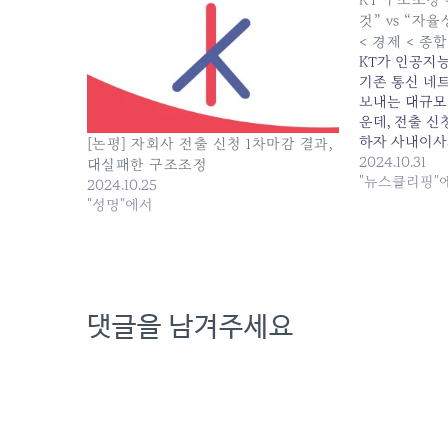
것” vs “자
< 경제 < 종
KT가 인공지능
기존 통신 네
보내는 대규모
운데, 전출 신
하자 사내이사
[논평] 자회사 전출 신청 1차마감 결과,
동원해 전국을
2024.10.31
대실패한 구조조정
나서고 있어 
"뉴스클리핑"
2024.10.25
자발적 신청을
"성명"에서
사 측이 신청
내며 무리한 
의…
댓글을 남겨주세요