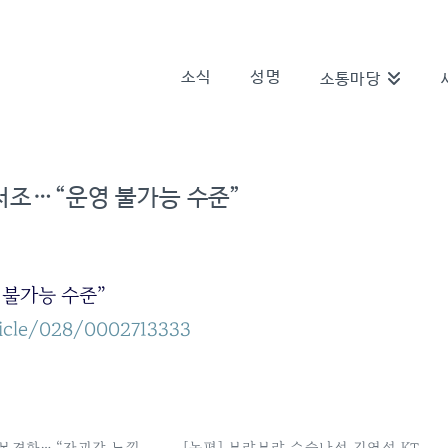
소식
성명
소통마당
 저조…“운영 불가능 수준”
 불가능 수준”
ticle/028/0002713333
 본격화… “자괴감 느낄
[논평] 부랴부랴 수습나선 김영섭 KT