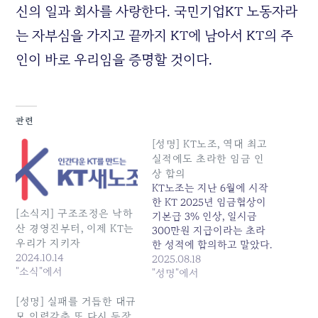
신의 일과 회사를 사랑한다. 국민기업KT 노동자라
는 자부심을 가지고 끝까지 KT에 남아서 KT의 주
인이 바로 우리임을 증명할 것이다.
관련
[성명] KT노조, 역대 최고
실적에도 초라한 임금 인
상 합의
KT노조는 지난 6월에 시작
한 KT 2025년 임금협상이
[소식지] 구조조정은 낙하
기본급 3% 인상, 일시금
산 경영진부터, 이제 KT는
300만원 지급이라는 초라
우리가 지키자
한 성적에 합의하고 말았다.
2024.10.14
이번 합의로 LGU+ 와의 격
2025.08.18
"소식"에서
차가 더 벌어져 통신3사 중
"성명"에서
최하위에 고착화될 전망이
다. KT는 부동산 개발 이익
[성명] 실패를 거듭한 대규
반영, 작년 대규모 구조조정
모 인력감축 또 다시 등장