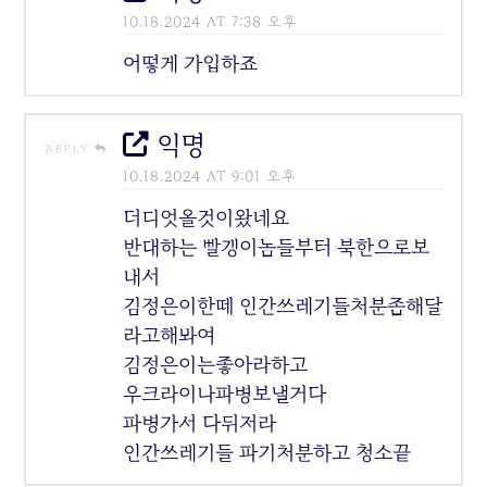
10.18.2024 AT 7:38 오후
어떻게 가입하죠
익명
REPLY
10.18.2024 AT 9:01 오후
더디엇올것이왔네요
반대하는 빨갱이놈들부터 북한으로보
내서
김정은이한떼 인간쓰레기들처분좀해달
라고해봐여
김정은이는좋아라하고
우크라이나파병보낼거다
파병가서 다뒤저라
인간쓰레기들 파기처분하고 청소끝