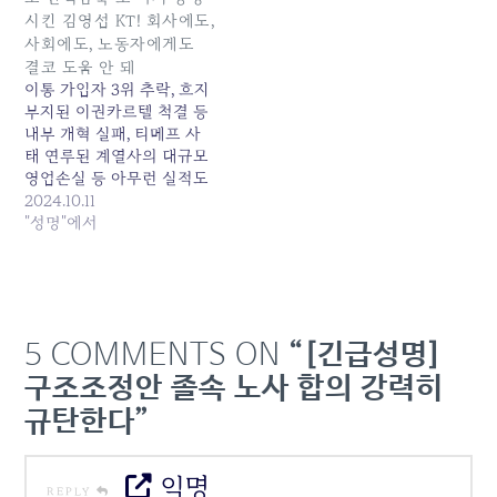
으로 인한 인건비 절감 등에
시킨 김영섭 KT! 회사에도,
힘입어 2025년 2/4분기 사
사회에도, 노동자에게도
상최고의 영업이익을 올렸
결코 도움 안 돼
으며, 김영섭 대표는 올…
이통 가입자 3위 추락, 흐지
부지된 이권카르텔 척결 등
내부 개혁 실패, 티메프 사
태 연루된 계열사의 대규모
영업손실 등 아무런 실적도
존재감도 보여주지 못한 김
2024.10.11
영섭 사장이 이미 수 차례
"성명"에서
걸쳐 실패가 검증된 대규모
인력 감축 카드를 꺼내 들었
다. 한마디로 자신의 연임을
위한 실적 포장 용이라고 밖
에는 볼 수 없는 졸속적이고
5 COMMENTS ON
“[긴급성명]
일방적인…
구조조정안 졸속 노사 합의 강력히
규탄한다”
익명
REPLY