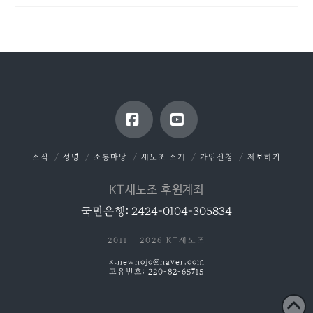
Facebook
YouTube
소식
성명
소통마당
새노조 소개
가입신청
제보하기
KT새노조 후원계좌
국민은행: 2424-0104-305834
2011 - 2026 KT새노조
ktnewnojo@naver.com
고유번호: 220-82-65715