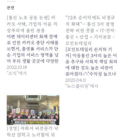
관련
[통신 노조 공동 논평] 카
“72조 순이익에도 비정규
카오 사태, 기업의 이윤 지
직 확대”… 통신 3사 경영
상주의에 울린 경종
전략 비판 봇물 < IT·전자·
이번 데이터센터 화재 장애
통신 < 산업 < 기사본문 -
로 인한 카카오 중단 사태를
포인트데일리
보면서, 플랫폼 서비스가 단
[포인트데일리 손지하 기
순 기업의 서비스 영역을 넘
자] 이동통신 3사의 높은 이
어 우리 생활 곳곳에 다양한
윤 추구와 사회적 책임 회피
이해관계에 영향을 미치는
2022.10.18
에 대한 강도 높은 비판이
공적 영역을 담당하고 있음
"소식"에서
쏟아졌다.◇"수익성 높으나
을 확인하게 되었다. 과거
사회적 책임 미흡"=정흥준
2025.04.11
통신사들의 대규모 통신 중
서울과학기술대학교 교수
"뉴스클리핑"에서
단 사태에 버금가는 사회적
는 10일 국회의원회관에서
혼란과 피해를 놓고, 앞으로
열린 '통신·유료방송 산업변
플랫폼 기업의 공적 책임 역
화 분석과 공공성 확보 방안
시 부각 되고 있는 분위기
정책 토론회'에서 "SK텔레
다.…
콤, KT, LG유플러스 3사가
약 25년간 72조원의 순이익
[성명] 자회사 비전문가 낙
을 올렸음에도 고용 규모는
하산 앉히고 노사합의 뒤
작고 비정규직 비율이 높은