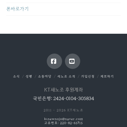
폰바로가기
Facebook
YouTube
소식
성명
소통마당
새노조 소개
가입신청
제보하기
KT새노조 후원계좌
국민은행: 2424-0104-305834
2011 - 2026 KT새노조
ktnewnojo@naver.com
고유번호: 220-82-65715