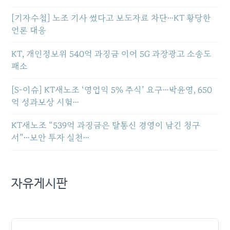
[기자수첩] 노조 기사 썼다고 보도자료 차단…KT 황당한
언론 대응
KT, 개인정보위 540억 과징금 이어 5G 과장광고 소송도
패소
[S-이슈] KT새노조 ‘영업익 5% 주식’ 요구…박윤영, 650
억 성과보상 시험…
KT새노조 “539억 과징금은 탈통신 경영이 남긴 청구
서”…보안 투자 실천…
자유게시판