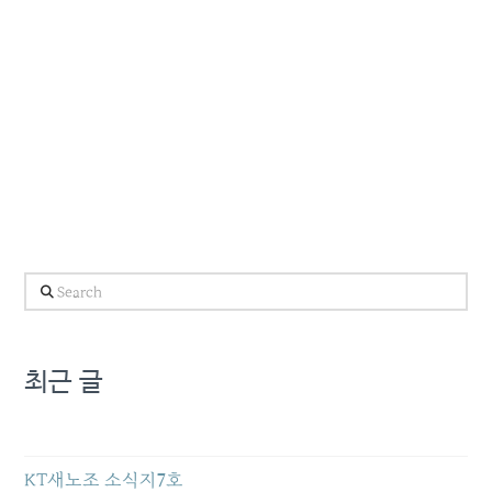
Search
최근 글
KT새노조 소식지7호