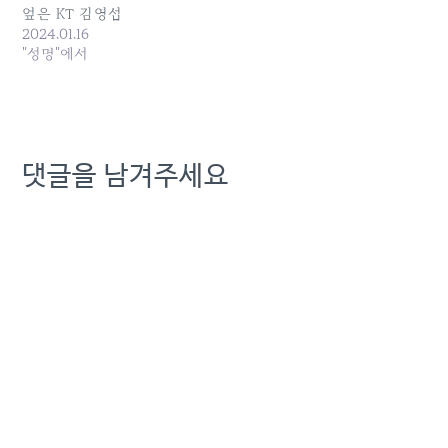
하청 구조를…
엎은 KT 김영섭
2024.01.16
"성명"에서
댓글을 남겨주세요