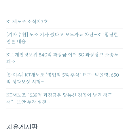
KT새노조 소식지7호
[기자수첩] 노조 기사 썼다고 보도자료 차단…KT 황당한
언론 대응
KT, 개인정보위 540억 과징금 이어 5G 과장광고 소송도
패소
[S-이슈] KT새노조 ‘영업익 5% 주식’ 요구…박윤영, 650
억 성과보상 시험…
KT새노조 “539억 과징금은 탈통신 경영이 남긴 청구
서”…보안 투자 실천…
자유게시판