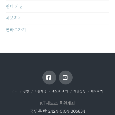
연대 기관
제보하기
폰바로가기
Facebook
YouTube
소식
성명
소통마당
새노조 소개
가입신청
제보하기
KT새노조 후원계좌
국민은행: 2424-0104-305834