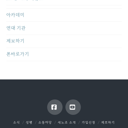
아카데미
연대 기관
제보하기
폰바로가기
Facebook
YouTube
소식
성명
소통마당
새노조 소개
가입신청
제보하기