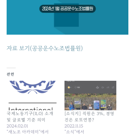
자료 보기(공공운수노조법률원)
관련
국제노동기구(ILO) 소개
[소식지] 직원은 3%, 경영
및 글로벌 기준 의미
진은 로또연봉?
2024.02.01
2022.11.15
"새노조 아카데미"에서
"소식"에서