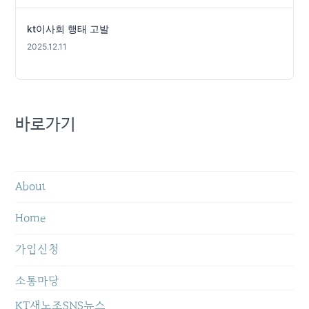
kt이사회 행태 고발
2025.12.11
바로가기
About
Home
가입신청
소통마당
KT새노조SNS뉴스