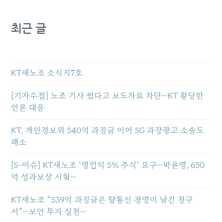
최근 글
KT새노조 소식지7호
[기자수첩] 노조 기사 썼다고 보도자료 차단…KT 황당한
언론 대응
KT, 개인정보위 540억 과징금 이어 5G 과장광고 소송도
패소
[S-이슈] KT새노조 ‘영업익 5% 주식’ 요구…박윤영, 650
억 성과보상 시험…
KT새노조 “539억 과징금은 탈통신 경영이 남긴 청구
서”…보안 투자 실천…