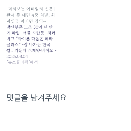
[미리보는 이데일리 신문]
관세 못 내면 4중 처벌, 최
저임금 어기면 징역…
방산부문 노조 30여 년 만
에 파업 -애플 보란듯…저커
버그 “아이폰 다음은 메타
글라스” -잘 나가는 한국
쌀... 키운다 △제약·바이오 -
새 정부 출범 후 7곳 예심청
2025.08.04
구…바이오기업 코스닥 상
"뉴스클리핑"에서
장 러시 -“빅파마가 원하
는... 원본 기사: [미리보는
이데일리 신문]관세 못 내면
4중 처벌, 최저임금 어기면
징역... 발행일: 2025-08-04
댓글을 남겨주세요
12:01:00