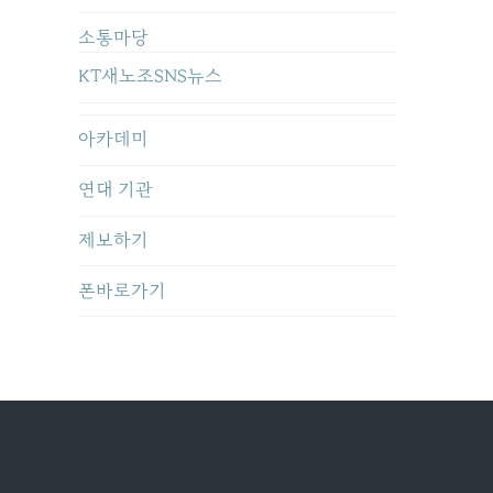
소통마당
KT새노조SNS뉴스
아카데미
연대 기관
제보하기
폰바로가기