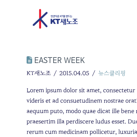
EASTER WEEK
KT새노조
2015.04.05
뉴스클리핑
Lorem ipsum dolor sit amet, consectetur ad
videris et ad consuetudinem nostrae orati
aequum puto, modo quae dicat ille bene n
praesertim illa perdiscere ludus esset. 
rerum cum medicinam pollicetur, luxuriae