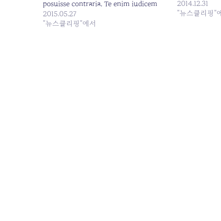
aequum puto, 
2014.12.31
posuisse contraria. Te enim iudicem
bene noris. S
"뉴스클리핑"
aequum puto, modo quae dicat ille
2015.05.27
beatae. Cum p
bene noris. Sint modo partes vitae
"뉴스클리핑"에서
ludus esset. 
beatae. Cum praesertim illa perdiscere
interrete. 
ludus esset. Duo Reges: constructio
interrete. Quarum ambarum rerum…