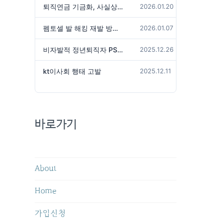
퇴직연금 기금화, 사실상 국가가 관리하겠다는 것인가?
2026.01.20
펨토셀 발 해킹 재발 방지 위해서는
2026.01.07
비자발적 정년퇴직자 PS성과급 미지급은 임금체불 아닌가?
2025.12.26
kt이사회 행태 고발
2025.12.11
바로가기
About
Home
가입신청