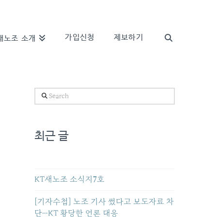
가입신청
제보하기
새노조 소개
Search
최근 글
KT새노조 소식지7호
[기자수첩] 노조 기사 썼다고 보도자료 차
단…KT 황당한 언론 대응