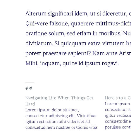
Alterum significari idem, ut si diceretur
Qui-vere falsone, quaerere mittimus-dicit
oratione solum, sed etiam in moribus. Nu
divitiarum. Si quicquam extra virtutem h
potest praestare sapienti? Nam ante Arist
Mihi, inquam, qui te id ipsum rogavi.
관련
Navigating Life When Things Get
Here’s to a 
Lorem ipsum d
Hard
consectetur ad
Lorem ipsum dolor sit amet,
igitur rectiss
consectetur adipiscing elit. Virtutibus
consuetudinem
igitur rectissime mihi videris et ad
posuisse cont
consuetudinem nostrae orationis vitia