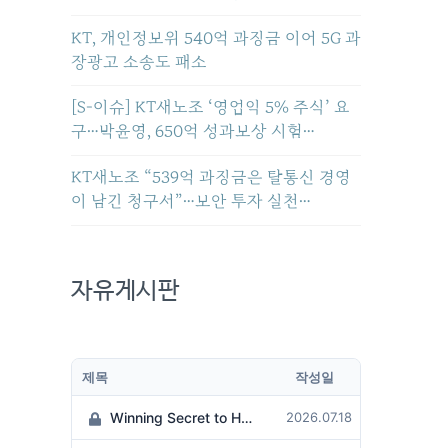
KT, 개인정보위 540억 과징금 이어 5G 과
장광고 소송도 패소
[S-이슈] KT새노조 ‘영업익 5% 주식’ 요
구…박윤영, 650억 성과보상 시험…
KT새노조 “539억 과징금은 탈통신 경영
이 남긴 청구서”…보안 투자 실천…
자유게시판
제목
작성일
Winning Secret to Hit the Jackpot!
2026.07.18