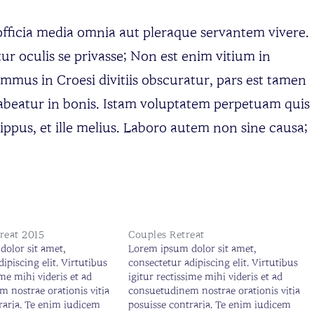
, officia media omnia aut pleraque servantem vivere.
ur oculis se privasse; Non est enim vitium in
mmus in Croesi divitiis obscuratur, pars est tamen
abeatur in bonis. Istam voluptatem perpetuam quis
ippus, et ille melius. Laboro autem non sine causa;
Great 2015
Couples Retreat
olor sit amet,
Lorem ipsum dolor sit amet,
ipiscing elit. Virtutibus
consectetur adipiscing elit. Virtutibus
ime mihi videris et ad
igitur rectissime mihi videris et ad
 nostrae orationis vitia
consuetudinem nostrae orationis vitia
raria. Te enim iudicem
posuisse contraria. Te enim iudicem