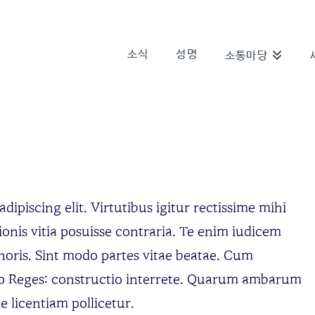
소식
성명
소통마당
ipiscing elit. Virtutibus igitur rectissime mihi
onis vitia posuisse contraria. Te enim iudicem
oris. Sint modo partes vitae beatae. Cum
Duo Reges: constructio interrete. Quarum ambarum
 licentiam pollicetur.