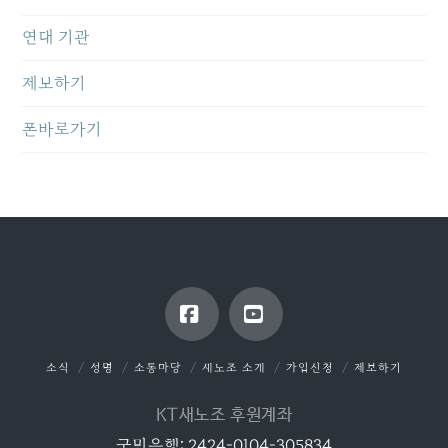
연대 기관
제보하기
폰바로가기
Facebook
YouTube
소식
성명
소통마당
새노조 소개
가입신청
제보하기
KT새노조 후원계좌
국민은행: 2424-0104-305834