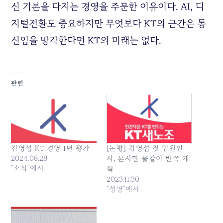
신 기본을 다지는 경영을 주문한 이유이다. AI, 디
지털전환도 중요하지만 무엇보다 KT의 근간은 통
신임을 망각한다면 KT의 미래는 없다.
관련
김영섭 KT 경영 1년 평가
[논평] 김영섭 첫 임원인
2024.08.28
사, 본사만 물갈이 반쪽 개
"소식"에서
혁
2023.11.30
"성명"에서