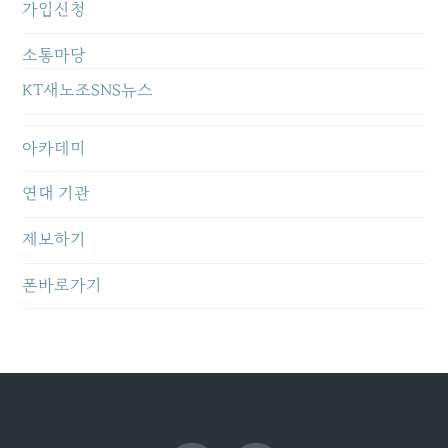
가입신청
소통마당
KT새노조SNS뉴스
아카데미
연대 기관
제보하기
폰바로가기