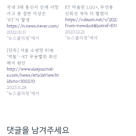
국내 3대 통신사 산재 사망
KT 따돌린 LGU+, 무선통
사고 중 절반 이상은
신회선 격차 더 벌렸다
https://v.daum.net/v/20231221082
‘KT’서 발생
from=newsbot&botref=KN&boteven
https://n.news.naver.com/article/421/0005837237
2023.12.21
2022.01.11
"뉴스클리핑"에서
"뉴스클리핑"에서
[단독] 서울 소방망 97분
‘먹통’···KT 무분별한 회선
해지 원인
http://www.sisajournal-
e.com/news/articleView.html?
idxno=305570
2023.11.28
"뉴스클리핑"에서
댓글을 남겨주세요