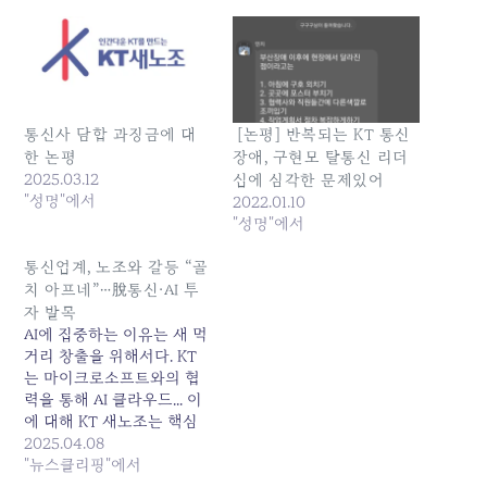
통신사 담합 과징금에 대
[논평] 반복되는 KT 통신
한 논평
장애, 구현모 탈통신 리더
2025.03.12
십에 심각한 문제있어
"성명"에서
2022.01.10
"성명"에서
통신업계, 노조와 갈등 “골
치 아프네”…脫통신·AI 투
자 발목
AI에 집중하는 이유는 새 먹
거리 창출을 위해서다. KT
는 마이크로소프트와의 협
력을 통해 AI 클라우드... 이
에 대해 KT 새노조는 핵심
사업인 통신 분야 투자의 축
2025.04.08
소와 인력 구조조정이 통신
"뉴스클리핑"에서
경쟁력을 약화시킬 수... 원