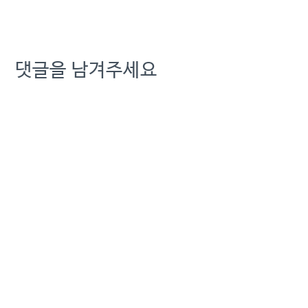
본 기사: 통신업계, 노조와
갈등 "골치 아프네"...脫통신
·AI 투자 발목 발행일:
2025-04-08 05:34:00
댓글을 남겨주세요