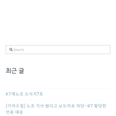
Search
최근 글
KT새노조 소식지7호
[기자수첩] 노조 기사 썼다고 보도자료 차단…KT 황당한
언론 대응