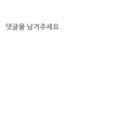
재정 숨통…거래대금... 원본
기사: [미리보는 이데일리
신문]尹 구속된 날, 초유의
법원 테러 발행일: 2025-
01-19 11:08:00
댓글을 남겨주세요