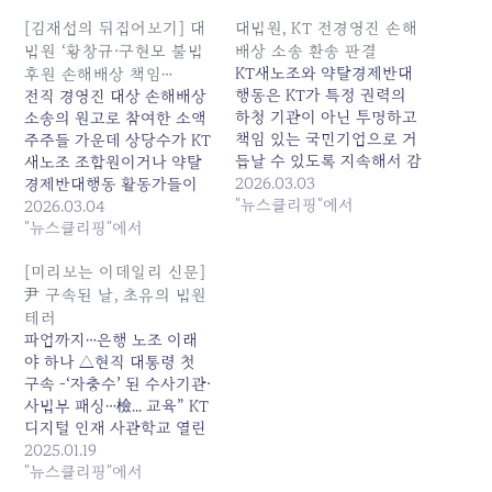
[김재섭의 뒤집어보기] 대
대법원, KT 전경영진 손해
법원 ‘황창규·구현모 불법
배상 소송 환송 판결
KT새노조와 약탈경제반대
후원 손해배상 책임…
행동은 KT가 특정 권력의
전직 경영진 대상 손해배상
하청 기관이 아닌 투명하고
소송의 원고로 참여한 소액
책임 있는 국민기업으로 거
주주들 가운데 상당수가 KT
듭날 수 있도록 지속해서 감
새노조 조합원이거나 약탈
시하고 목소리를 낼 방침이
2026.03.03
경제반대행동 활동가들이
라고 밝혔다. 원본 기사: 대
"뉴스클리핑"에서
다. 이들이 이번 성과(대법
2026.03.04
법원, KT 전경영진 손해배
원 결정)를 앞으로 어떤 용
"뉴스클리핑"에서
상 소송 환송 판결 발행일:
도로 사용할 지를 밝힌 것이
2026-03-03 04:36:00
라고... 원본 기사: [김재섭의
[미리보는 이데일리 신문]
뒤집어보기] 대법원 '황창규
尹 구속된 날, 초유의 법원
·구현모 불법후원 손해배상
테러
책임... 발행일: 2026-03-04
파업까지…은행 노조 이래
07:00:00
야 하나 △현직 대통령 첫
구속 -‘자충수’ 된 수사기관·
사법부 패싱…檢... 교육” KT
디지털 인재 사관학교 열린
다 -보람상조리더스 공동대
2025.01.19
표에 김기태 -SKT 파트너사
"뉴스클리핑"에서