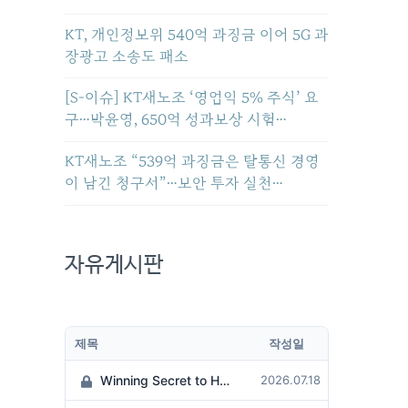
KT, 개인정보위 540억 과징금 이어 5G 과
장광고 소송도 패소
[S-이슈] KT새노조 ‘영업익 5% 주식’ 요
구…박윤영, 650억 성과보상 시험…
KT새노조 “539억 과징금은 탈통신 경영
이 남긴 청구서”…보안 투자 실천…
자유게시판
제목
작성일
Winning Secret to Hit the Jackpot!
2026.07.18