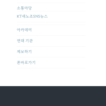
소통마당
KT새노조SNS뉴스
아카데미
연대 기관
제보하기
폰바로가기