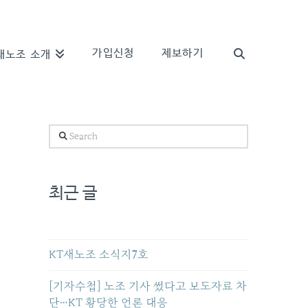
가입신청
제보하기
새노조 소개
Search
최근 글
KT새노조 소식지7호
[기자수첩] 노조 기사 썼다고 보도자료 차
단…KT 황당한 언론 대응