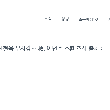
소식
성명
소통마당
 신현옥 부사장… 檢, 이번주 소환 조사 출처 :