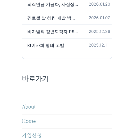
퇴직연금 기금화, 사실상 국가가 관리하겠다는 것인가?
2026.01.20
펨토셀 발 해킹 재발 방지 위해서는
2026.01.07
비자발적 정년퇴직자 PS성과급 미지급은 임금체불 아닌가?
2025.12.26
kt이사회 행태 고발
2025.12.11
바로가기
About
Home
가입신청