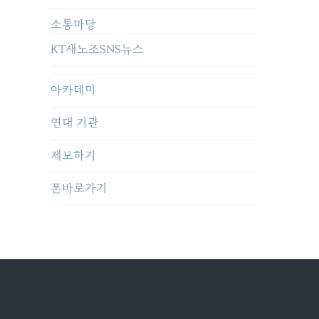
소통마당
KT새노조SNS뉴스
아카데미
연대 기관
제보하기
폰바로가기