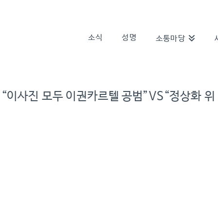
소식
성명
소통마당
“이사진 모두 이권카르텔 공범”VS“정상화 위