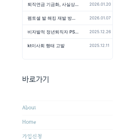
퇴직연금 기금화, 사실상 국가가 관리하겠다는 것인가?
2026.01.20
펨토셀 발 해킹 재발 방지 위해서는
2026.01.07
비자발적 정년퇴직자 PS성과급 미지급은 임금체불 아닌가?
2025.12.26
kt이사회 행태 고발
2025.12.11
바로가기
About
Home
가입신청