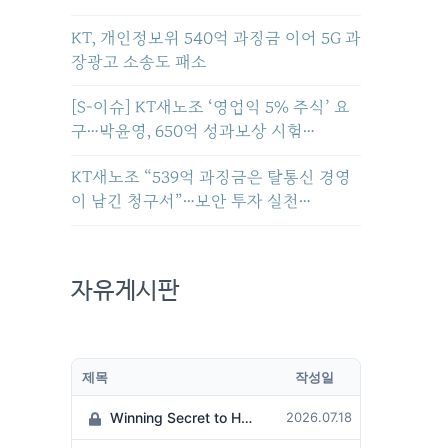
KT, 개인정보위 540억 과징금 이어 5G 과
장광고 소송도 패소
[S-이슈] KT새노조 ‘영업익 5% 주식’ 요
구…박윤영, 650억 성과보상 시험…
KT새노조 “539억 과징금은 탈통신 경영
이 남긴 청구서”…보안 투자 실천…
자유게시판
제목
작성일
Winning Secret to Hit the Jackpot!
2026.07.18