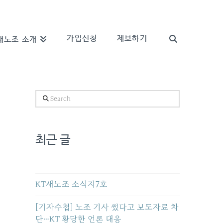
가입신청
제보하기
새노조 소개
Search
최근 글
KT새노조 소식지7호
[기자수첩] 노조 기사 썼다고 보도자료 차
단…KT 황당한 언론 대응