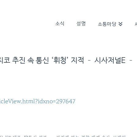
소식
성명
소통마당
코 추진 속 통신 ‘휘청’ 지적 – 시사저널E –
icleView.html?idxno=297647