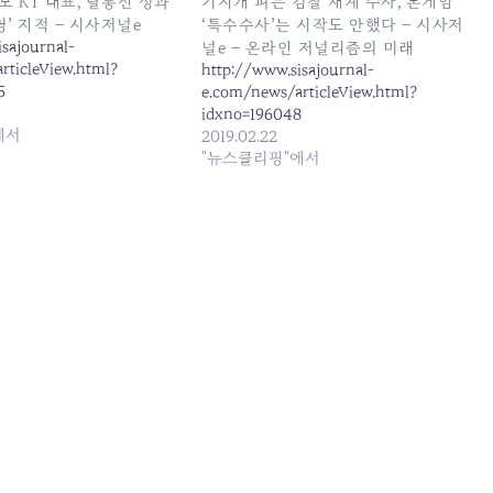
모 KT 대표, 탈통신 성과
기지개 펴는 검찰 재계 수사, 본게임
’ 지적 – 시사저널e
‘특수수사’는 시작도 안했다 – 시사저
sajournal-
널e – 온라인 저널리즘의 미래
rticleView.html?
http://www.sisajournal-
5
e.com/news/articleView.html?
idxno=196048
에서
2019.02.22
"뉴스클리핑"에서