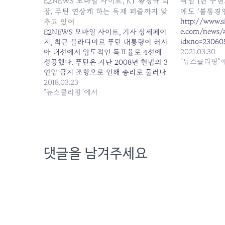
E2NEWS 모바일 사이트, KT 황창규 회
취임 1년 구현
장, 푸틴 연상케 하는 독재 퍼즐까지 맞
에도 ‘불통경영
http://www.si
추고 있어
e.com/news/a
E2NEWS 모바일 사이트, 기사 상세페이
idxno=23060
지, 최근 블라디미르 푸틴 대통령이 러시
2021.03.30
아 대선에서 압도적인 득표율로 4선에
"뉴스클리핑"
성공했다. 푸틴은 지난 2008년 헌법의 3
연임 금지 조항으로 인해 총리로 물러나
면서 자신의 측근인 드미트리 메드베데
2018.03.23
프 대통령을 내세워 영향력을 행사했었
"뉴스클리핑"에서
고, 이후 다시 대통령에 취임했다. 최근
대한... — Read on
m.e2news.com/news/articleView.html
댓글을 남겨주세요