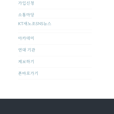
가입신청
소통마당
KT새노조SNS뉴스
아카데미
연대 기관
제보하기
폰바로가기