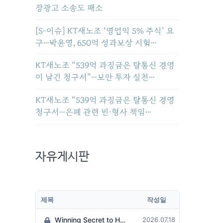
장광고 소송도 패소
[S-이슈] KT새노조 ‘영업익 5% 주식’ 요
구…박윤영, 650억 성과보상 시험…
KT새노조 “539억 과징금은 탈통신 경영
이 남긴 청구서”…보안 투자 실천…
KT새노조 “539억 과징금은 탈통신 경영
청구서…은폐 관련 민·형사 책임…
자유게시판
제목
작성일
Winning Secret to Hit the Jackpot!
2026.07.18