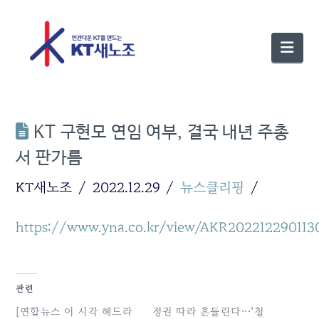
Nav
KT 구현모 연임 여부, 결국 내년 주총
서 판가름
KT새노조
2022.12.29
뉴스클리핑
https://www.yna.co.kr/view/AKR202212290113
관련
[연합뉴스 이 시각 헤드라
정권 따라 흔들린다···’철