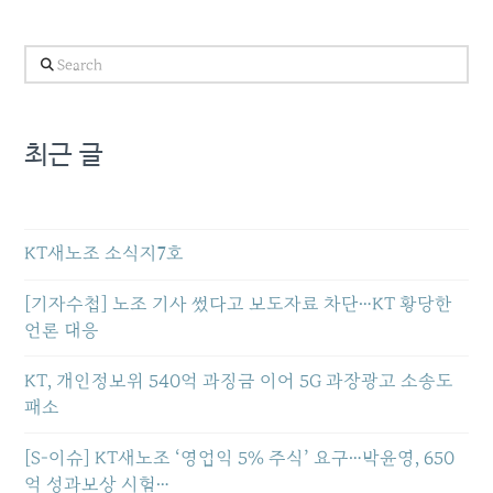
Search
최근 글
KT새노조 소식지7호
[기자수첩] 노조 기사 썼다고 보도자료 차단…KT 황당한
언론 대응
KT, 개인정보위 540억 과징금 이어 5G 과장광고 소송도
패소
[S-이슈] KT새노조 ‘영업익 5% 주식’ 요구…박윤영, 650
억 성과보상 시험…