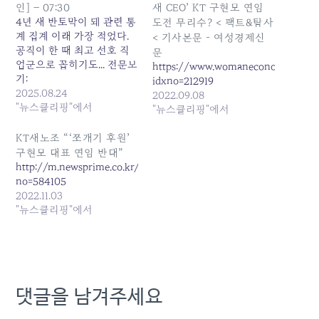
인] – 07:30
새 CEO’ KT 구현모 연임
4년 새 반토막이 돼 관련 통
도전 무리수? < 팩트&탐사
계 집계 이래 가장 적었다.
< 기사본문 - 여성경제신
공직이 한 때 최고 선호 직
문
업군으로 꼽히기도... 전문보
https://www.womaneconomy.co.kr/n
기:
idxno=212919
https://www.yna.co.kr/view/AKR20250824049300009
2025.08.24
2022.09.08
■ '임단협 난항' 현대차 노
"뉴스클리핑"에서
"뉴스클리핑"에서
조, 오늘 파업 찬반투표…가
결... 원본 기사: [연합뉴스
KT새노조 “‘쪼개기 후원’
이 시각 헤드라인] - 07:30
구현모 대표 연임 반대”
발행일: 2025-08-24
http://m.newsprime.co.kr/section_view.html?
22:30:00
no=584105
2022.11.03
"뉴스클리핑"에서
댓글을 남겨주세요