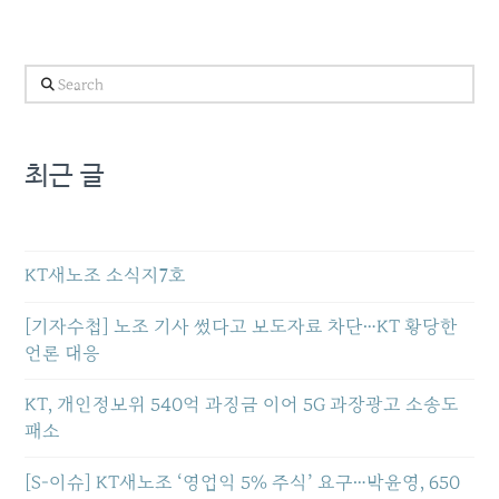
Search
최근 글
KT새노조 소식지7호
[기자수첩] 노조 기사 썼다고 보도자료 차단…KT 황당한
언론 대응
KT, 개인정보위 540억 과징금 이어 5G 과장광고 소송도
패소
[S-이슈] KT새노조 ‘영업익 5% 주식’ 요구…박윤영, 650