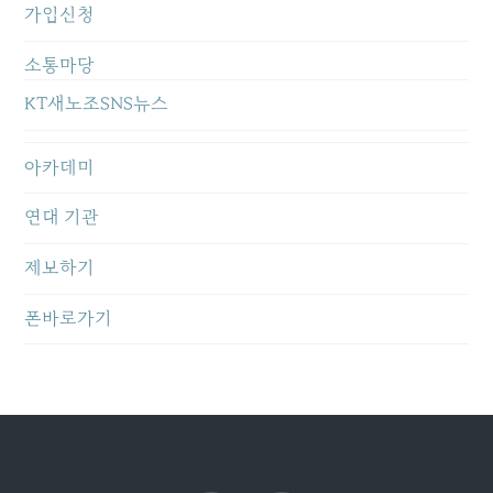
가입신청
소통마당
KT새노조SNS뉴스
아카데미
연대 기관
제보하기
폰바로가기