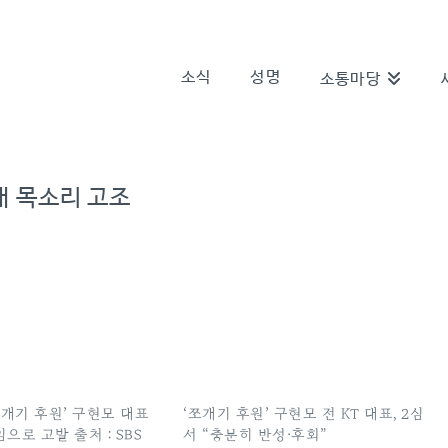
소식
성명
소통마당
반대 목소리 고조
쪼개기 후원’ 구현모 대표
‘쪼개기 후원’ 구현모 전 KT 대표, 2심
으로 고발 출처 : SBS
서 “충분히 반성·후회”