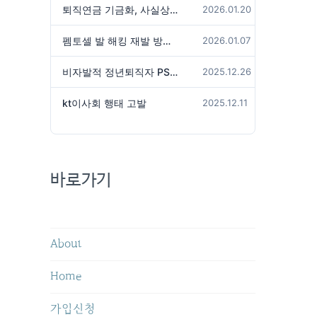
퇴직연금 기금화, 사실상 국가가 관리하겠다는 것인가?
2026.01.20
펨토셀 발 해킹 재발 방지 위해서는
2026.01.07
비자발적 정년퇴직자 PS성과급 미지급은 임금체불 아닌가?
2025.12.26
kt이사회 행태 고발
2025.12.11
바로가기
About
Home
가입신청