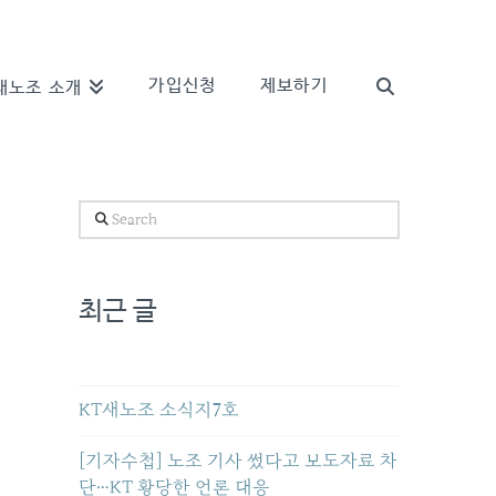
가입신청
제보하기
새노조 소개
Search
최근 글
KT새노조 소식지7호
[기자수첩] 노조 기사 썼다고 보도자료 차
단…KT 황당한 언론 대응