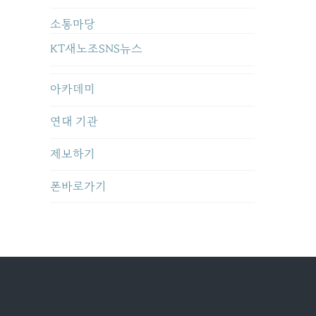
소통마당
KT새노조SNS뉴스
아카데미
연대 기관
제보하기
폰바로가기