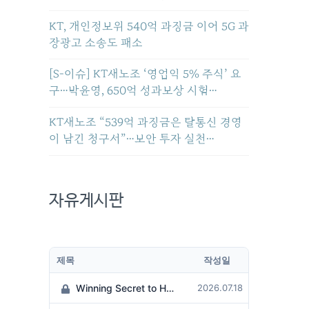
KT, 개인정보위 540억 과징금 이어 5G 과
장광고 소송도 패소
[S-이슈] KT새노조 ‘영업익 5% 주식’ 요
구…박윤영, 650억 성과보상 시험…
KT새노조 “539억 과징금은 탈통신 경영
이 남긴 청구서”…보안 투자 실천…
자유게시판
제목
작성일
Winning Secret to Hit the Jackpot!
2026.07.18