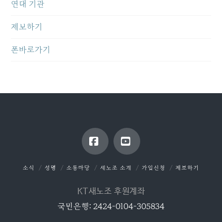
연대 기관
제보하기
폰바로가기
Facebook
YouTube
소식
성명
소통마당
새노조 소개
가입신청
제보하기
KT새노조 후원계좌
국민은행: 2424-0104-305834