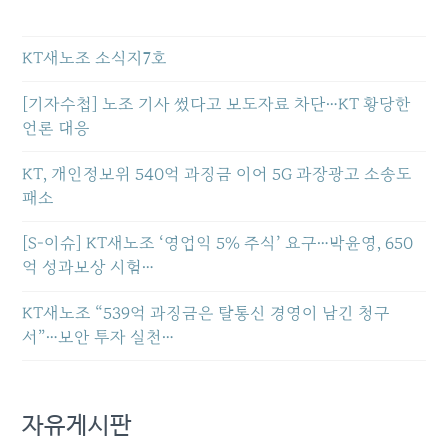
KT새노조 소식지7호
[기자수첩] 노조 기사 썼다고 보도자료 차단…KT 황당한
언론 대응
KT, 개인정보위 540억 과징금 이어 5G 과장광고 소송도
패소
[S-이슈] KT새노조 ‘영업익 5% 주식’ 요구…박윤영, 650
억 성과보상 시험…
KT새노조 “539억 과징금은 탈통신 경영이 남긴 청구
서”…보안 투자 실천…
자유게시판