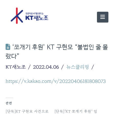
Nav
‘쪼개기 후원’ KT 구현모 “불법인 줄 몰
랐다”
KT새노조
2022.04.06
뉴스클리핑
https://v.kakao.com/v/20220406181808073
관련
[단독]KT 구현모 사건으로
[단독]’KT 쪼개기 후원’ 임