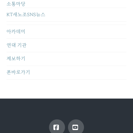
소통마당
KT새노조SNS뉴스
아카데미
연대 기관
제보하기
폰바로가기