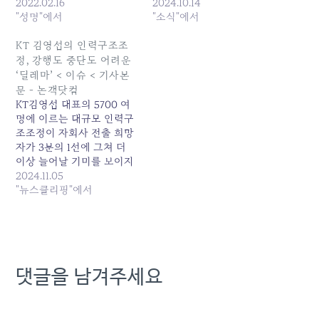
2022.02.16
2024.10.14
"성명"에서
"소식"에서
KT 김영섭의 인력구조조
정, 강행도 중단도 어려운
‘딜레마’ < 이슈 < 기사본
문 - 논객닷컴
KT김영섭 대표의 5700 여
명에 이르는 대규모 인력구
조조정이 자회사 전출 희망
자가 3분의 1선에 그쳐 더
이상 늘어날 기미를 보이지
않는 가운데 직원들의 반발
2024.11.05
은 더욱 거세지면서 난관에
"뉴스클리핑"에서
부닥쳤다. KT 새노조가 4일
발표한 성명에서 김 대표의
구조조정은 실패했다는 입
장이다. 김 대표가 과거에
실패한 대규모 인력구조조
댓글을 남겨주세요
정카드를 꺼내들었다가 직
원들의 강한 반발에 부닥쳐
내부 분란만 초래하고…