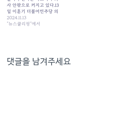
사 안팎으로 커지고 있다.13
일 이훈기 더불어민주당 의
원실에 따르면 국회 과학기
2024.11.13
술정보방송통신위원회(과
"뉴스클리핑"에서
방위)는 지난달 25일 국회
과방위 종합 국정감사에 증
인으로 출석한 김 대표를 위
증 혐의로 고발하는 방안을
검토 중이다.김 대표가 신설
댓글을 남겨주세요
법인으로의 전출자가 당초
알려진 수치보다 훨씬 많다
고 언급하고, 강압적이고 인
위적인 구조조정이 없다
고…