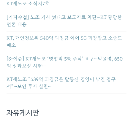
KT새노조 소식지7호
[기자수첩] 노조 기사 썼다고 보도자료 차단…KT 황당한
언론 대응
KT, 개인정보위 540억 과징금 이어 5G 과장광고 소송도
패소
[S-이슈] KT새노조 ‘영업익 5% 주식’ 요구…박윤영, 650
억 성과보상 시험…
KT새노조 “539억 과징금은 탈통신 경영이 남긴 청구
서”…보안 투자 실천…
자유게시판