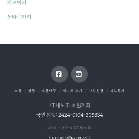
제보하기
폰바로가기
Facebook
YouTube
소식
성명
소통마당
새노조 소개
가입신청
제보하기
KT새노조 후원계좌
국민은행: 2424-0104-305834
2011 - 2026 KT새노조
ktnewnojo@naver.com