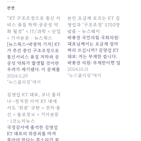
관련
“KT 구조조정으로 통신 서
본인 요금제 모르는 KT 김
비스 품질 하락·공공성 약
영섭과 ‘구조조정’ 5750명
화 될것” < IT/과학 < 산업
밥줄 – 뉴스웨이
박충권 국민의힘 국회의원:
< 기사본문 - 뉴스웍스
대표님께서는 요금제 얼마
[뉴스웍스=박광하 기자] KT
짜리 쓰십니까? 김영섭 KT
가 추진 중인 구조조정으로
대표: 저는 무제한 씁니다.
통신서비스 품질 저하와 공
박충권 의원: 무제한이면 얼
공성 약화가 발생할 것이란
마짜리입니까? 김영섭 대
2024.10.31
우려가 제기됐다. 이 문제를
표: 금액은 정확히 기억이
"뉴스클리핑"에서
해결하기 위해서는 정보통
2024.11.29
안 납니다. 박충권 의원: 보
신인프라 산업 진흥을 위한
"뉴스클리핑"에서
조금은 받아보셨습니까? 김
정부, 국회, KT의 노력이 필
영섭 대표: 아… 오래돼서
요하다는 의견이 나왔다.이
김영섭 KT 대표, 코너 몰리
잘… 박충권 의원: 선택약정
훈기 국회 과학기술정보방
나…정치권 이어 KT 내에
은 12개월, 24개월 중 어떤
송통신위원회 더불어민주
서도 ‘위증’ 규탄 < 전자·통
것 쓰십니까? 김영섭 대표:
당 의원(인천남동을)은 지
신 < 솔로정보 < 기사본문
아… 국회 국정감사에 출석
난 28일 국회에서 '통신 공
- 1코노미뉴스
한 우리나라 기간통신사업
공성 관점에서 본 KT 통신
국정감사에 출석한 김영섭
자…
인력 대규모 구조조정 문제
KT 대표의 위증죄를 따져
점 및 해결 방안'을 주제로…
물어야 한다는 목소리가 회