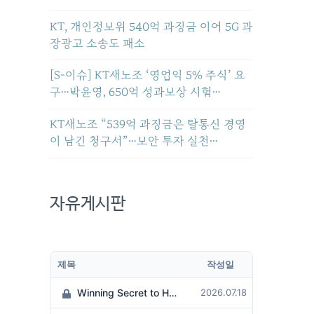
KT, 개인정보위 540억 과징금 이어 5G 과
장광고 소송도 패소
[S-이슈] KT새노조 ‘영업익 5% 주식’ 요
구…박윤영, 650억 성과보상 시험…
KT새노조 “539억 과징금은 탈통신 경영
이 남긴 청구서”…보안 투자 실천…
자유게시판
제목
작성일
Winning Secret to Hit the Jackpot!
2026.07.18