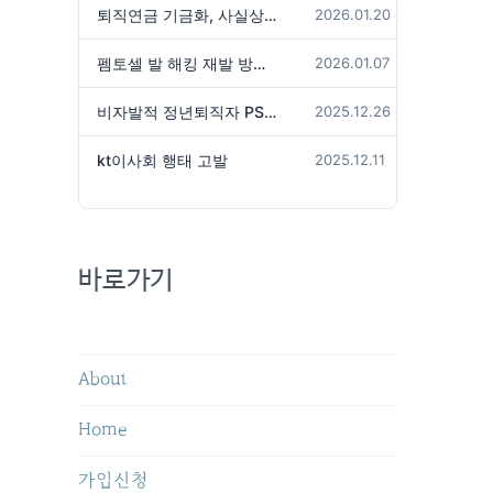
퇴직연금 기금화, 사실상 국가가 관리하겠다는 것인가?
2026.01.20
펨토셀 발 해킹 재발 방지 위해서는
2026.01.07
비자발적 정년퇴직자 PS성과급 미지급은 임금체불 아닌가?
2025.12.26
kt이사회 행태 고발
2025.12.11
바로가기
About
Home
가입신청