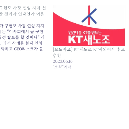
 구현모 사장 연임 지지 선
위반 전과자 연대인가 어용
조가 구현모 사장 연임 지지
이는 “이사회에서 곧 구현
확정 발표를 할 것이다” 라
. 과거 사례를 볼때 연임
임박하고 CEO리스크가 불
[보도자료] KT새노조 KT사외이사 후보
대 여론이 높아질 즈음이면
추천
수임을 내세워 회장 연임을
2023.05.16
다는 성명을 발표했다. 회장
"소식"에서
 대한 시민사회의 불신이…