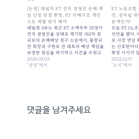
[논평] 대법의 KT 전직 경영진 손배 책
KT 노동조합
임 인정 판결 환영, KT 지배구조 개선
언, 정자법 
으로 재발 방지 해야
본색인가!
대법원 3부는 최근 KT 소액주주 35명이
오늘 KT 1노
전직 경영진을 상대로 제기한 765억 원
선언을 했다. 
규모의 손해배상 청구 소송에서, 황창규
모 사장 연임 
전 회장과 구현모 전 대표의 배상 책임을
는 신호탄이다
부정한 원심을 파기하고 사건을 수원고
확정 시기가 
법으로 환송하였다. 우리는 이번 대법원
2026.03.03
거져 연임 반
2022.12.07
판결을 적극 환영하며, 그 의미와 과제에
"성명"에서
제1노조는 다
"소식"에서
대해 다음과 같이 논평한다. - 반복된 KT
적극 지지 한
경영진의 부정부패, 마침내 사법부가…
의 불법행위에
댓글을 남겨주세요