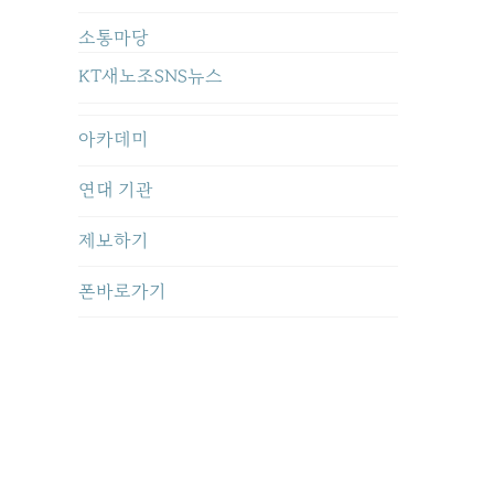
소통마당
KT새노조SNS뉴스
아카데미
연대 기관
제보하기
폰바로가기