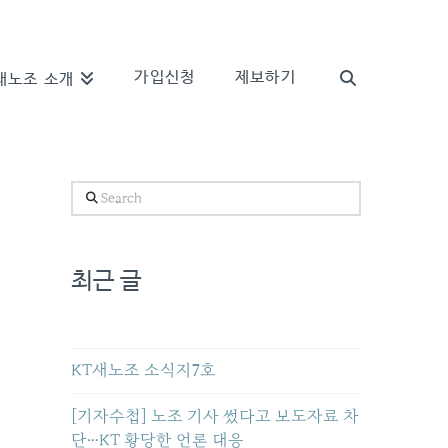
가입신청
제보하기
새노조 소개
Search
최근 글
KT새노조 소식지7호
[기자수첩] 노조 기사 썼다고 보도자료 차
단…KT 황당한 언론 대응