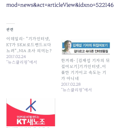
mod=news&act=articleView&idxno=522146
관련
이데일리- “기가인터넷,
KT가 SK브로드밴드보다
느려”..NIA 조사 의미는?
2017.02.24
한겨레- [김재섭 기자의 뒤
"뉴스클리핑"에서
집어보기]기가인터넷..이
름만 기가이고 속도는 기
가 아니네
2017.02.28
"뉴스클리핑"에서