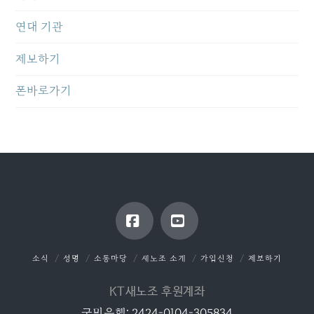
연대 기관
제보하기
폰바로가기
Facebook
YouTube
소식
성명
소통마당
새노조 소개
가입신청
제보하기
KT새노조 후원계좌
국민은행: 2424-0104-305834