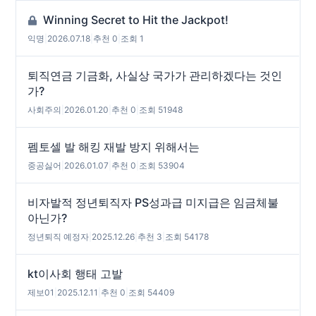
Winning Secret to Hit the Jackpot!
익명
|
2026.07.18
|
추천 0
|
조회 1
퇴직연금 기금화, 사실상 국가가 관리하겠다는 것인
가?
사회주의
|
2026.01.20
|
추천 0
|
조회 51948
펨토셀 발 해킹 재발 방지 위해서는
중공싫어
|
2026.01.07
|
추천 0
|
조회 53904
비자발적 정년퇴직자 PS성과급 미지급은 임금체불
아닌가?
정년퇴직 예정자
|
2025.12.26
|
추천 3
|
조회 54178
kt이사회 행태 고발
제보01
|
2025.12.11
|
추천 0
|
조회 54409