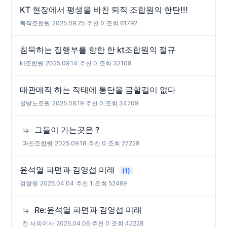
KT 현장에서 평생을 바친 퇴직 조합원의 한탄!!!
퇴직조합원
|
2025.09.25
|
추천 0
|
조회 61792
침묵하는 집행부를 향한 한 kt조합원의 절규
kt조합원
|
2025.09.14
|
추천 0
|
조회 32109
매관매직 하는 작태에 통탄을 금할길이 없다
골방노조원
|
2025.08.19
|
추천 0
|
조회 34709
그들이 가는곳은 ?
과천조합원
|
2025.09.18
|
추천 0
|
조회 27229
윤석열 파면과 김영섭 미래
(1)
검찰청
|
2025.04.04
|
추천 1
|
조회 52469
Re:윤석열 파면과 김영섭 미래
전 사외이사
|
2025.04.06
|
추천 0
|
조회 42228