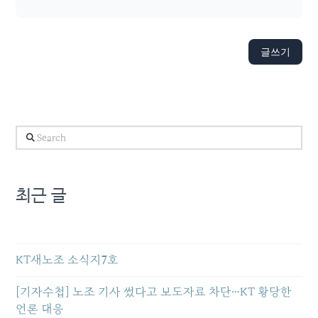
글쓰기
Search
최근 글
KT새노조 소식지7호
[기자수첩] 노조 기사 썼다고 보도자료 차단…KT 황당한
언론 대응