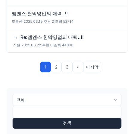
엠엔스 천막영업의 매력..!!
도봉산
|
2025.03.19
|
추천 2
|
조회 52714
Re:엠엔스 천막영업의 매력..!!
직원
|
2025.03.22
|
추천 0
|
조회 44808
1
2
3
»
마지막
검색