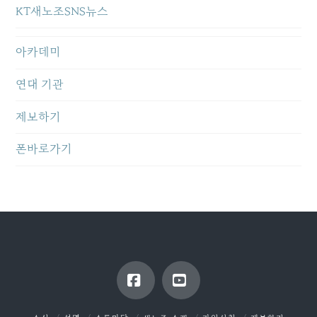
KT새노조SNS뉴스
아카데미
연대 기관
제보하기
폰바로가기