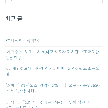
최근 글
KT새노조 소식지7호
[기자수첩] 노조 기사 썼다고 보도자료 차단…KT 황당한
언론 대응
KT, 개인정보위 540억 과징금 이어 5G 과장광고 소송도
패소
[S-이슈] KT새노조 ‘영업익 5% 주식’ 요구…박윤영, 650
억 성과보상 시험…
KT새노조 “539억 과징금은 탈통신 경영이 남긴 청구