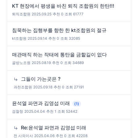
KT 현장에서 평생을 바친 퇴직 조합원의 한탄!!!
퇴직조합원
|
2025.09.25
|
추천 0
|
조회 61777
침묵하는 집행부를 향한 한 kt조합원의 절규
kt조합원
|
2025.09.14
|
추천 0
|
조회 32085
매관매직 하는 작태에 통탄을 금할길이 없다
골방노조원
|
2025.08.19
|
추천 0
|
조회 34689
그들이 가는곳은 ?
과천조합원
|
2025.09.18
|
추천 0
|
조회 27191
윤석열 파면과 김영섭 미래
(1)
검찰청
|
2025.04.04
|
추천 1
|
조회 52442
Re:윤석열 파면과 김영섭 미래
전 사외이사
|
2025.04.06
|
추천 0
|
조회 42208