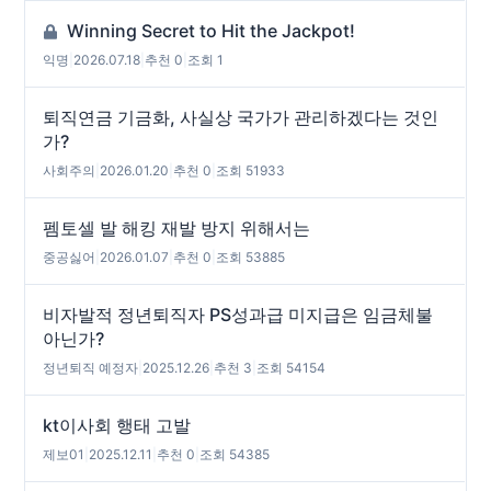
Winning Secret to Hit the Jackpot!
익명
|
2026.07.18
|
추천 0
|
조회 1
퇴직연금 기금화, 사실상 국가가 관리하겠다는 것인
가?
사회주의
|
2026.01.20
|
추천 0
|
조회 51933
펨토셀 발 해킹 재발 방지 위해서는
중공싫어
|
2026.01.07
|
추천 0
|
조회 53885
비자발적 정년퇴직자 PS성과급 미지급은 임금체불
아닌가?
정년퇴직 예정자
|
2025.12.26
|
추천 3
|
조회 54154
kt이사회 행태 고발
제보01
|
2025.12.11
|
추천 0
|
조회 54385