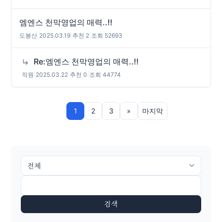
엠엔스 천막영업의 매력..!!
도봉산
|
2025.03.19
|
추천 2
|
조회 52693
Re:엠엔스 천막영업의 매력..!!
직원
|
2025.03.22
|
추천 0
|
조회 44774
1
2
3
»
마지막
검색