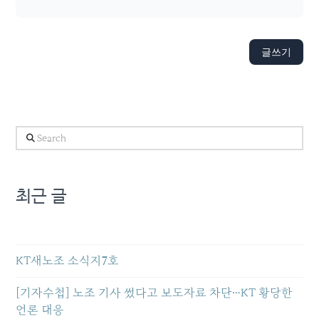
글쓰기
Search
최근 글
KT새노조 소식지7호
[기자수첩] 노조 기사 썼다고 보도자료 차단…KT 황당한
언론 대응