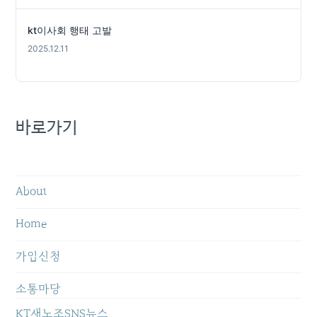
kt이사회 행태 고발
2025.12.11
바로가기
About
Home
가입신청
소통마당
KT새노조SNS뉴스