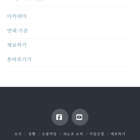
아카데미
연대 기관
제보하기
폰바로가기
Facebook
YouTube
소식
성명
소통마당
새노조 소개
가입신청
제보하기