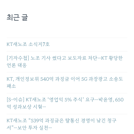
최근 글
KT새노조 소식지7호
[기자수첩] 노조 기사 썼다고 보도자료 차단…KT 황당한
언론 대응
KT, 개인정보위 540억 과징금 이어 5G 과장광고 소송도
패소
[S-이슈] KT새노조 ‘영업익 5% 주식’ 요구…박윤영, 650
억 성과보상 시험…
KT새노조 “539억 과징금은 탈통신 경영이 남긴 청구
서”…보안 투자 실천…