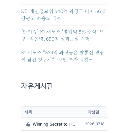
KT, 개인정보위 540억 과징금 이어 5G 과
장광고 소송도 패소
[S-이슈] KT새노조 ‘영업익 5% 주식’ 요
구…박윤영, 650억 성과보상 시험…
KT새노조 “539억 과징금은 탈통신 경영
이 남긴 청구서”…보안 투자 실천…
자유게시판
제목
작성일
Winning Secret to Hit the Jackpot!
2026.07.18