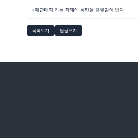
«
매관매직 하는 작태에 통탄을 금할길이 없다
목록보기
답글쓰기