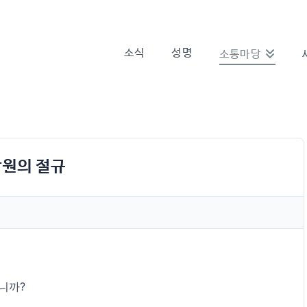
소식
성명
소통마당
합원의 절규
니까?