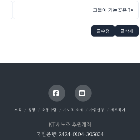
그들이 가는곳은 ?
»
글수정
글삭제
Facebook
YouTube
소식
성명
소통마당
새노조 소개
가입신청
제보하기
KT새노조 후원계좌
국민은행: 2424-0104-305834