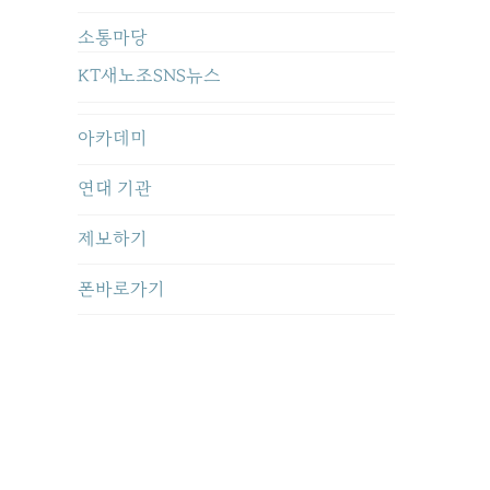
소통마당
KT새노조SNS뉴스
아카데미
연대 기관
제보하기
폰바로가기