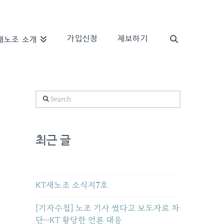
가입신청
제보하기
새노조 소개
Search
최근 글
KT새노조 소식지7호
[기자수첩] 노조 기사 썼다고 보도자료 차
단…KT 황당한 언론 대응